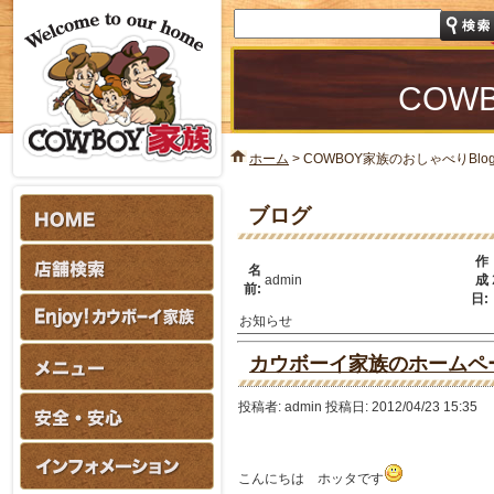
COW
ホーム
>
COWBOY家族のおしゃべりBlo
ブログ
作
名
admin
成
前:
日:
お知らせ
カウボーイ家族のホームペ
投稿者: admin 投稿日:
2012/04/23 15:35
こんにちは ホッタです