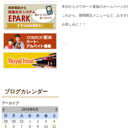
本日からカウボーイ家族のホームページが
これから、期間限定メニューなど、おすす
お楽しみに！！
ブログカレンダー
アーカイブ
<
2016年6月
>
日
月
火
水
木
金
土
29
30
31
1
2
3
4
5
6
7
8
9
10
11