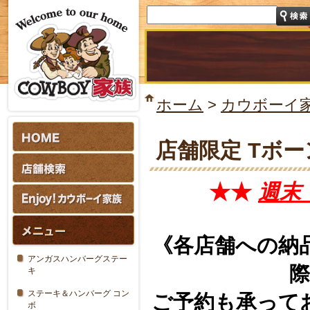
ホーム
>
カウボーイ
店舗限定 Tボ
★★
週末
《各店舗への納
アンガスハンバーグステー
キ
ステーキ＆ハンバーグ コン
ご予約も承って
ボ