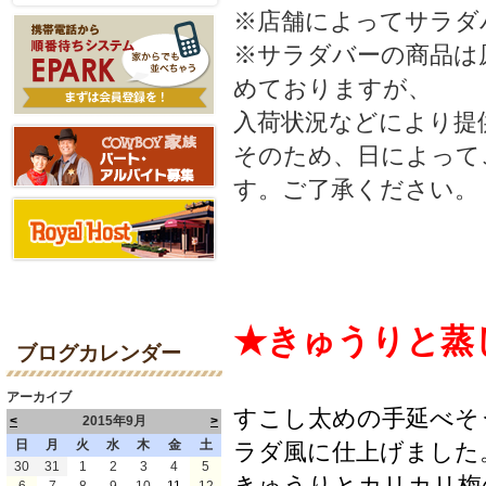
※店舗によってサラダ
※サラダバーの商品は
めておりますが、
入荷状況などにより提
そのため、日によって
す。ご了承ください。
★きゅうりと蒸
ブログカレンダー
アーカイブ
すこし太めの手延べそ
<
2015年9月
>
日
月
火
水
木
金
土
ラダ風に仕上げました
30
31
1
2
3
4
5
きゅうりとカリカリ梅